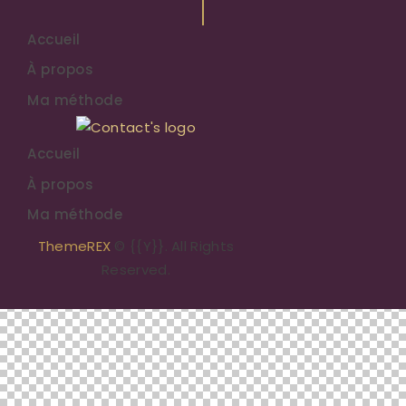
Accueil
À propos
Ma méthode
Accueil
À propos
Ma méthode
ThemeREX
© {{Y}}. All Rights
Reserved.