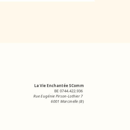
La Vie Enchantée SComm
BE 0744.422.936
Rue Eugénie Pirson-Lothier 7
6001 Marcinelle (B
)
info.lavieenchantee@gmail.com