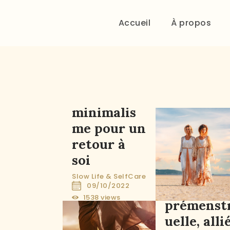
Accueil
À propos
Le
minimalis
me pour un
retour à
soi
Slow Life & SelfCare
Ta phase
09/10/2022
1538
views
prémenst
0
comment
uelle, alli