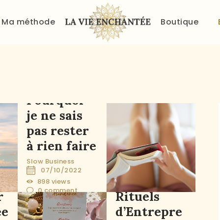
ACCUEIL
Ma méthode
Boutique
À PROPOS
MA MÉTHODE
BOUTIQUE
Pourquoi
BLOG
je ne sais
pas rester
PANIER
à rien faire
Slow Business
07/10/2022
Mes
898
views
0
comment
r
Rituels
ée
d’Entrepre