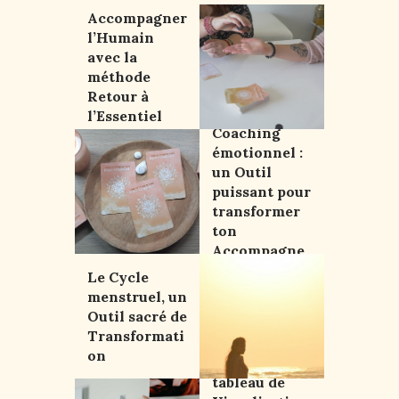
Accompagner
l’Humain
avec la
méthode
Retour à
Oracle et
l’Essentiel
Coaching
émotionnel :
un Outil
puissant pour
transformer
ton
Accompagne
ment
Le Cycle
menstruel, un
Outil sacré de
Transformati
on
Crée ton
tableau de