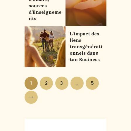
sources
d’Enseigneme
nts
L’impact des
liens
transgénérati
onnels dans
ton Business
1
2
3
…
5
>