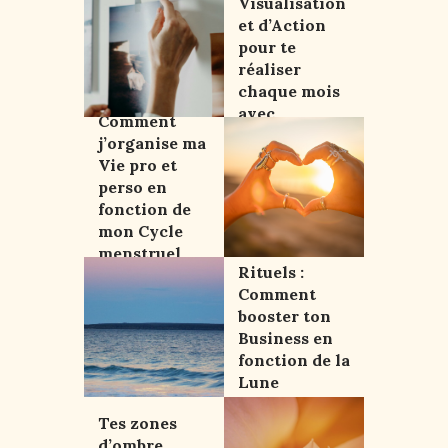
Visualisation
et d’Action
pour te
réaliser
chaque mois
avec
Comment
Intention
j’organise ma
Vie pro et
perso en
fonction de
mon Cycle
menstruel
Rituels :
Comment
booster ton
Business en
fonction de la
Lune
Tes zones
d’ombre,