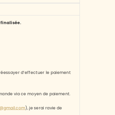
inalisée.
x réessayer d’effectuer le paiement
mmande via ce moyen de paiement.
e@gmail.com
), je serai ravie de