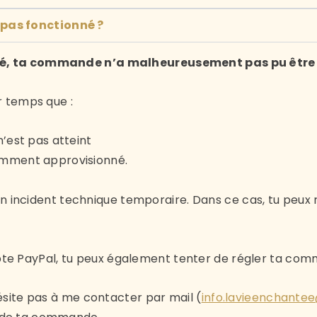
 pas fonctionné ?
idé, ta commande n’a malheureusement pas pu être f
er temps que :
n’est pas atteint
amment approvisionné.
 d’un incident technique temporaire. Dans ce cas, tu peu
pte PayPal, tu peux également tenter de régler ta co
hésite pas à me contacter par mail (
info.lavieenchante