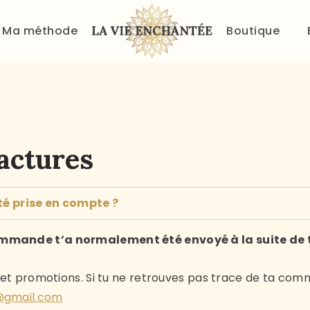
ACCUEIL
Ma méthode
Boutique
À PROPOS
MA MÉTHODE
BOUTIQUE
BLOG
actures
PANIER
é prise en compte ?
mmande t’a normalement été envoyé à la suite de 
s et promotions. Si tu ne retrouves pas trace de ta c
e@gmail.com