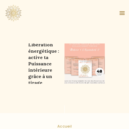
Oracle de
Libération
énergétique :
ACCUEIL
active ta
À PROPOS
Puissance
MA MÉTHODE
intérieure
grâce à un
BOUTIQUE
tirage
BLOG
libérateur
PANIER
Accueil