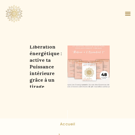
Oracle de
Libération
énergétique :
ACCUEIL
active ta
À PROPOS
Puissance
MA MÉTHODE
intérieure
grâce à un
BOUTIQUE
tirage
BLOG
libérateur
PANIER
Accueil