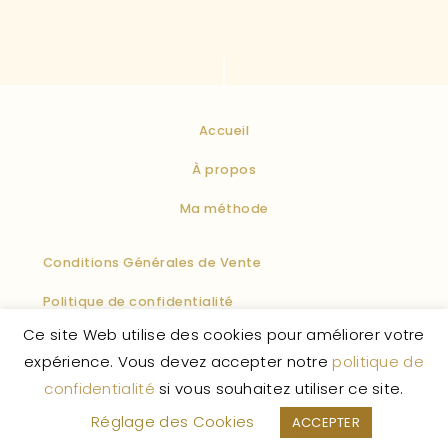
Accueil
À propos
Ma méthode
Conditions Générales de Vente
Politique de confidentialité
Ce site Web utilise des cookies pour améliorer votre
Politique des cookies
Mentions légales
F.A.Q
expérience. Vous devez accepter notre
politique de
confidentialité
si vous souhaitez utiliser ce site.
La Vie Enchantée
© 2026 – Tous droits réservés.
Réglage des Cookies
ACCEPTER