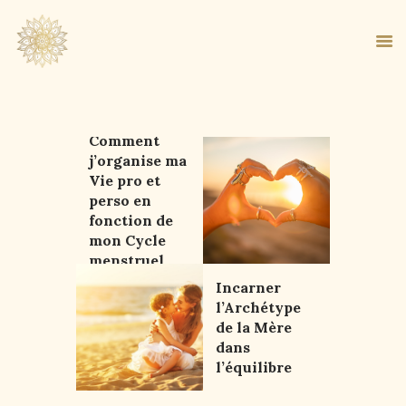
Comment
j’organise ma
ACCUEIL
Vie pro et
À PROPOS
perso en
MA MÉTHODE
fonction de
mon Cycle
BOUTIQUE
menstruel
BLOG
Incarner
PANIER
l’Archétype
de la Mère
dans
l’équilibre