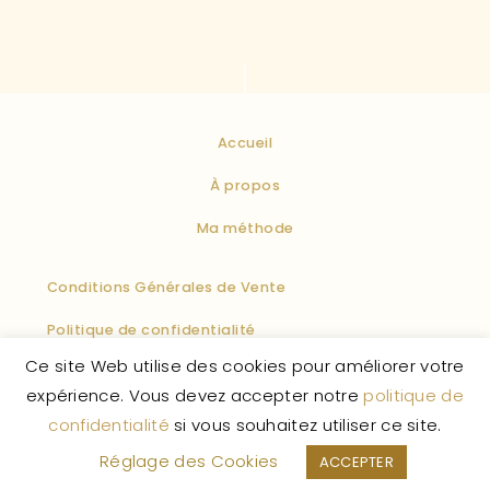
Accueil
À propos
Ma méthode
Conditions Générales de Vente
Politique de confidentialité
Ce site Web utilise des cookies pour améliorer votre
Politique des cookies
Mentions légales
F.A.Q
expérience. Vous devez accepter notre
politique de
confidentialité
si vous souhaitez utiliser ce site.
La Vie Enchantée
© 2026 – Tous droits réservés.
Réglage des Cookies
ACCEPTER