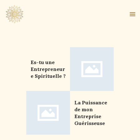
ACCUEIL
Es-tu une
À PROPOS
Entrepreneur
MA MÉTHODE
e Spirituelle ?
BOUTIQUE
BLOG
PANIER
La Puissance
de mon
Entreprise
Guérisseuse