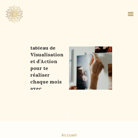
Crée ton
tableau de
Visualisation
ACCUEIL
et d’Action
À PROPOS
pour te
MA MÉTHODE
réaliser
chaque mois
BOUTIQUE
avec
BLOG
Intention
PANIER
Accueil