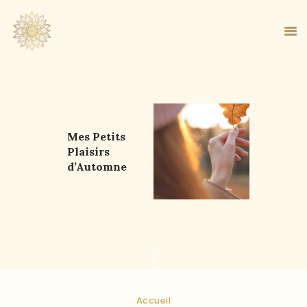
ACCUEIL
Mes Petits
À PROPOS
Plaisirs
MA MÉTHODE
d’Automne
BOUTIQUE
BLOG
PANIER
Accueil