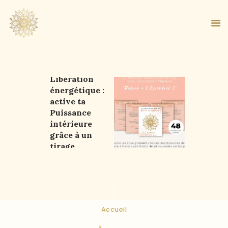
Oracle de
Libération
énergétique :
ACCUEIL
active ta
À PROPOS
Puissance
MA MÉTHODE
intérieure
grâce à un
BOUTIQUE
tirage
BLOG
libérateur
PANIER
Accueil