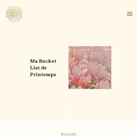
ACCUEIL
Ma Bucket
À PROPOS
List de
MA MÉTHODE
Printemps
BOUTIQUE
BLOG
PANIER
Accueil