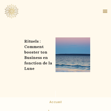
Rituels :
ACCUEIL
Comment
booster ton
À PROPOS
Business en
MA MÉTHODE
fonction de la
BOUTIQUE
Lune
BLOG
PANIER
Accueil