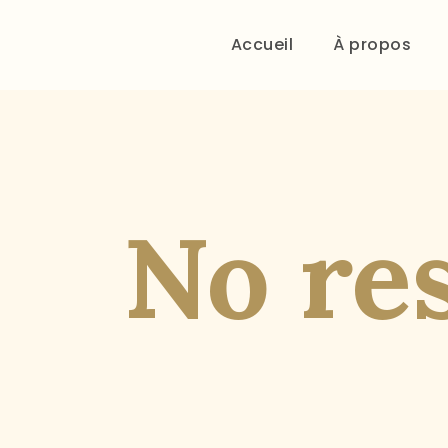
Accueil
À propos
No re