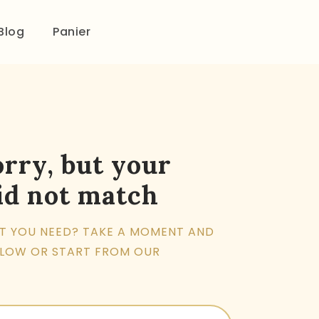
Blog
Panier
orry, but your
id not match
AT YOU NEED? TAKE A MOMENT AND
ELOW OR START FROM
OUR