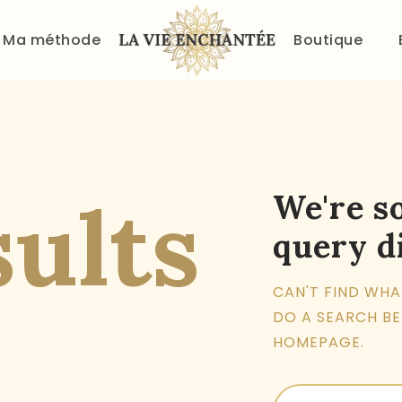
ACCUEIL
Ma méthode
Boutique
À PROPOS
MA MÉTHODE
BOUTIQUE
BLOG
sults
We're s
query d
PANIER
CAN'T FIND WH
DO A SEARCH B
HOMEPAGE
.