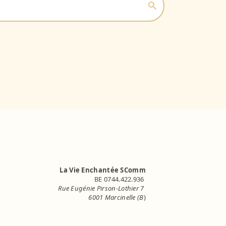
La Vie Enchantée SComm
BE 0744.422.936
Rue Eugénie Pirson-Lothier 7
6001 Marcinelle (B
)
info.lavieenchantee@gmail.com