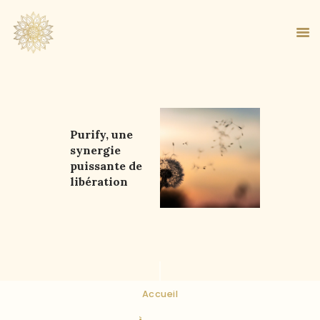
ACCUEIL
Purify, une
synergie
À PROPOS
puissante de
MA MÉTHODE
libération
BOUTIQUE
BLOG
PANIER
Accueil