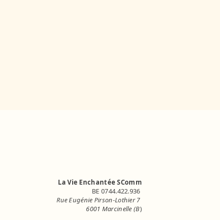
La Vie Enchantée SComm
BE 0744.422.936
Rue Eugénie Pirson-Lothier 7
6001 Marcinelle (B
)
info.lavieenchantee@gmail.com