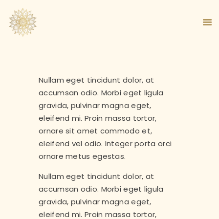
Nullam eget tincidunt dolor, at
ACCUEIL
accumsan odio. Morbi eget ligula
À PROPOS
gravida, pulvinar magna eget,
MA MÉTHODE
eleifend mi. Proin massa tortor,
ornare sit amet commodo et,
BOUTIQUE
eleifend vel odio. Integer porta orci
BLOG
ornare metus egestas.
PANIER
Nullam eget tincidunt dolor, at
accumsan odio. Morbi eget ligula
gravida, pulvinar magna eget,
eleifend mi. Proin massa tortor,