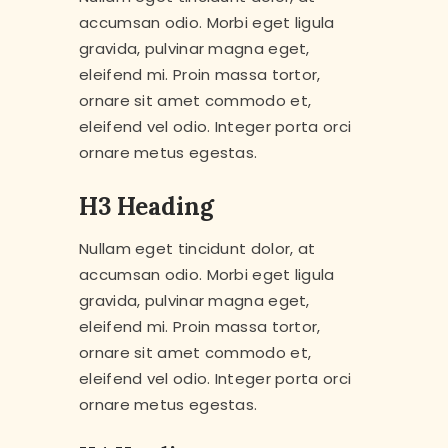
accumsan odio. Morbi eget ligula
gravida, pulvinar magna eget,
eleifend mi. Proin massa tortor,
ornare sit amet commodo et,
eleifend vel odio. Integer porta orci
ornare metus egestas.
H3 Heading
Nullam eget tincidunt dolor, at
accumsan odio. Morbi eget ligula
gravida, pulvinar magna eget,
eleifend mi. Proin massa tortor,
ornare sit amet commodo et,
eleifend vel odio. Integer porta orci
ornare metus egestas.