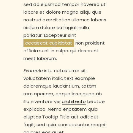
sed do eiusmod tempor hovered ut
labore et dolore magna aliqu quis
nostrud exercitation ullamco laboris
nisllum dolore eu fugiat nulla
pariatur. Excepteur sint
occaecat cupidatat
non proident
officia sunt in culpa qui deserunt
mest laborum.
Example
iste natus error sit
voluptatem italic text example
doloremque laudantium, totam
rem aperiam, eaque ipsa quae ab
illo inventore vei
architecto
beatae
explicabo. Nemo enptatem quia
oluptas Tooltip Title aut odit aut
fugit, sed quia consequuntur magni
dolores eos quiet.