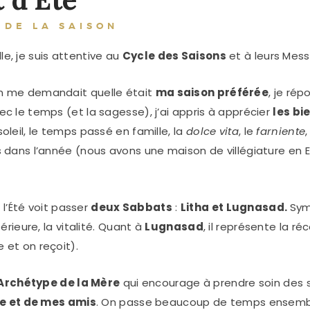
 DE LA SAISON
le, je suis attentive au
Cycle des Saisons
et à leurs Mes
’on me demandait quelle était
ma saison préférée
, je ré
vec le temps (et la sagesse), j’ai appris à apprécier
les bi
soleil, le temps passé en famille, la
dolce vita
, le
farniente
ois dans l’année (nous avons une maison de villégiature en 
l’Été
voit passer
deux Sabbats
:
Litha et Lugnasad.
Sym
ntérieure, la vitalité. Quant à
Lugnasad
, il représente la ré
e et on reçoit).
’Archétype de la Mère
qui encourage à prendre soin des 
le et de mes amis
. On passe beaucoup de temps ensemble, 