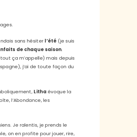
sages.
pondais sans hésiter
l’été
(je suis
enfaits de chaque saison
.
, tout ça m’appelle) mais depuis
Espagne), j’ai de toute façon du
boliquement,
Litha
évoque la
colte, l’Abondance, les
siens.
Je ralentis, je prends le
on en profite pour jouer, rire,