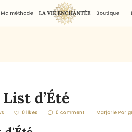
ACCUEIL
Ma méthode
Boutique
À PROPOS
MA MÉTHODE
BOUTIQUE
BLOG
PANIER
List d’Été
ws
0
likes
0
comment
Marjorie Pori
 d'Été