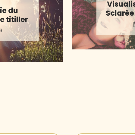
Visuali
ie du
Sclarée 
 titiller
3