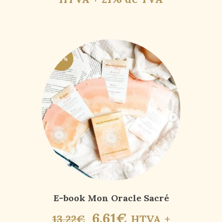
-50%
E-book Mon Oracle Sacré
6
,
61
€
13
,
22
€
HTVA +