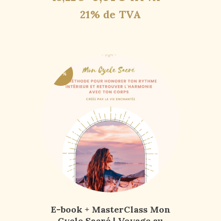
21% de TVA
-67%
E-book + MasterClass Mon
Cycle Sacré | Voyage au