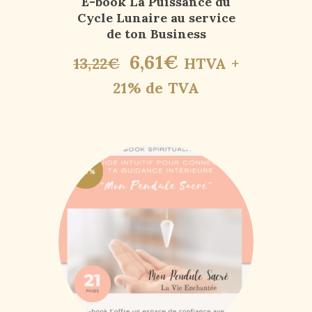
E-book La Puissance du
Cycle Lunaire au service
de ton Business
6
,
61
€
13
,
22
€
HTVA +
21% de TVA
-50%