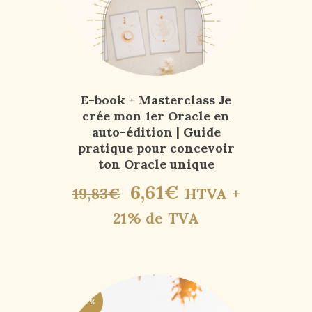
E-book + Masterclass Je
crée mon 1er Oracle en
auto-édition | Guide
pratique pour concevoir
ton Oracle unique
6
,
61
€
19
,
83
€
HTVA +
21% de TVA
-50%