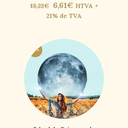
6
,
61
€
13
,
22
€
HTVA +
21% de TVA
-50%