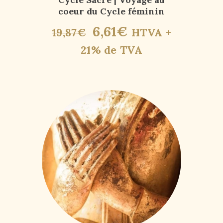
coeur du Cycle féminin
6
,
61
€
19
,
87
€
HTVA +
21% de TVA