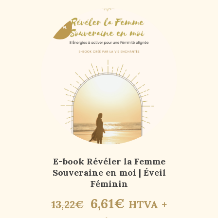
-50%
E-book Révéler la Femme
Souveraine en moi | Éveil
Féminin
6
,
61
€
13
,
22
€
HTVA +