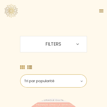
FILTERS
ACCUEIL
À PROPOS
MA MÉTHODE
BOUTIQUE
BLOG
PANIER