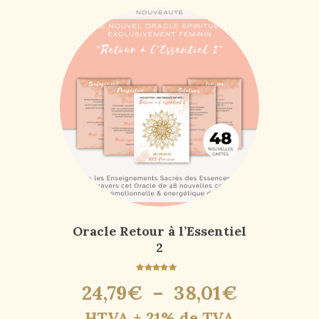
Oracle Retour à l’Essentiel
2
Note
24
,
79
€
–
38
,
01
€
5.00
sur 5
HTVA + 21% de TVA