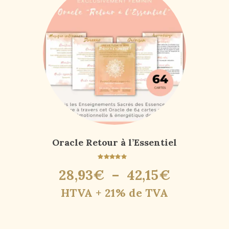
Oracle Retour à l’Essentiel
Note
28
,
93
€
–
42
,
15
€
4.90
sur 5
HTVA + 21% de TVA