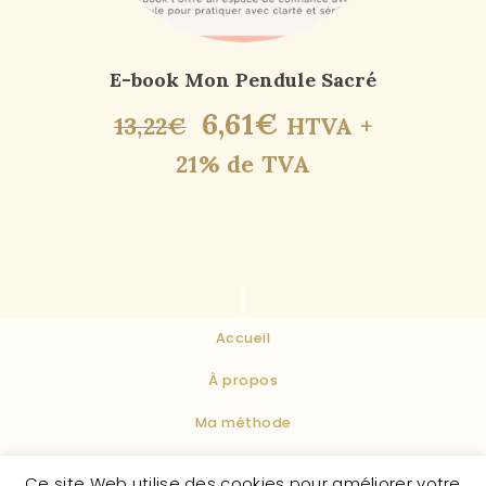
E-book Mon Pendule Sacré
6
,
61
€
13
,
22
€
HTVA +
21% de TVA
Accueil
À propos
Ma méthode
Conditions Générales de Vente
Ce site Web utilise des cookies pour améliorer votre