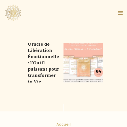
Oracle de
Libération
ACCUEIL
Émotionnelle
À PROPOS
: l’Outil
MA MÉTHODE
puissant pour
transformer
BOUTIQUE
ta Vie
BLOG
PANIER
Accueil