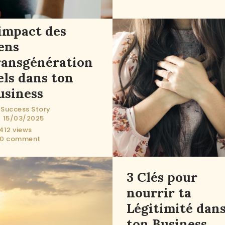
’impact des
iens
ransgénération
els dans ton
usiness
Success Story
15/03/2025
412
views
0
comment
3 Clés pour
nourrir ta
Légitimité dan
ton Business