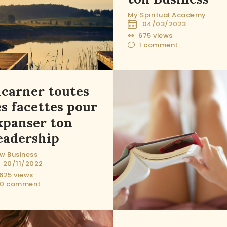
My Spiritual Academy
04/03/2023
675
views
1
comment
ncarner toutes
es facettes pour
xpanser ton
eadership
w Business
20/11/2022
625
views
0
comment