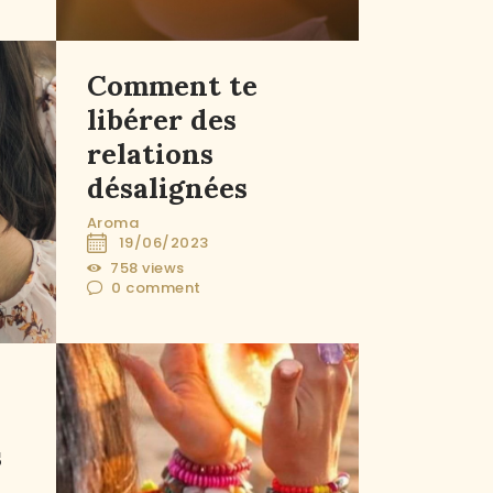
Comment te
libérer des
relations
désalignées
Aroma
19/06/2023
758
views
0
comment
s