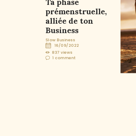
Ta phase
prémenstruelle,
alliée de ton
Business
Slow Business
16/09/2022
837
views
1
comment