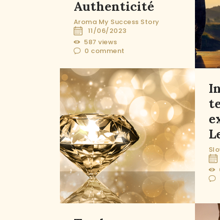
Authenticité
Aroma
My Success Story
11/06/2023
587
views
0
comment
I
t
e
L
Slo