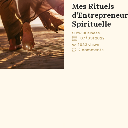
Mes Rituels
d’Entrepreneur
Spirituelle
Slow Business
07/09/2022
1033
views
2
comments