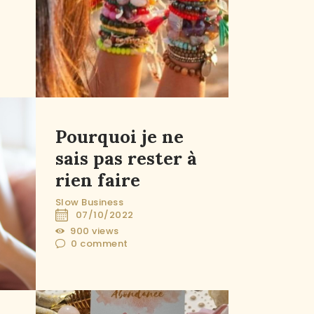
Pourquoi je ne
sais pas rester à
rien faire
Slow Business
07/10/2022
900
views
0
comment