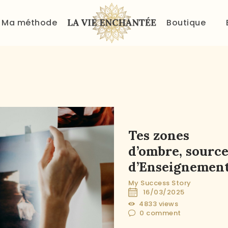
ACCUEIL
Ma méthode
Boutique
À PROPOS
MA MÉTHODE
BOUTIQUE
BLOG
Tes zones
PANIER
d’ombre, source
d’Enseignemen
My Success Story
16/03/2025
4833
views
0
comment