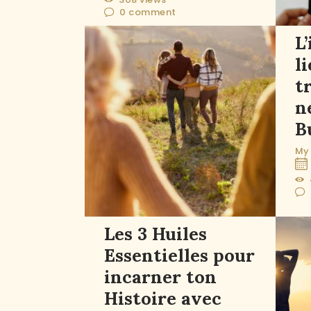
0
comment
L
l
t
n
B
My 
Les 3 Huiles
Essentielles pour
incarner ton
Histoire avec