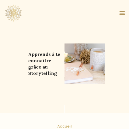
ACCUEIL
Apprends à te
connaître
À PROPOS
grâce au
MA MÉTHODE
Storytelling
BOUTIQUE
BLOG
PANIER
Accueil