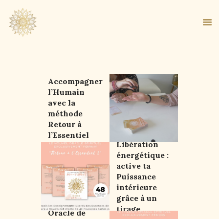
Accompagner
ACCUEIL
l’Humain
avec la
À PROPOS
méthode
MA MÉTHODE
Retour à
BOUTIQUE
Oracle de
l’Essentiel
Libération
BLOG
énergétique :
PANIER
active ta
Puissance
intérieure
grâce à un
tirage
Oracle de