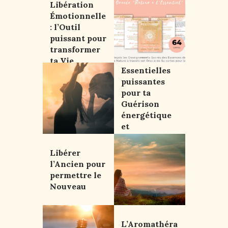
libérateur
Libération
Émotionnelle
: l’Outil
puissant pour
transformer
Des Huiles
ta Vie
Essentielles
puissantes
pour ta
Guérison
énergétique
et
émotionnelle
Libérer
l’Ancien pour
permettre le
Nouveau
L’Aromathéra