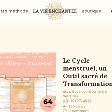
ACCUEIL
Ma méthode
Boutique
À PROPOS
MA MÉTHODE
BOUTIQUE
BLOG
Le Cycle
PANIER
menstruel, un
Outil sacré de
Transformatio
Slow Business
Slow Life &
SelfCare
30/07/2025
350
views
0
comment