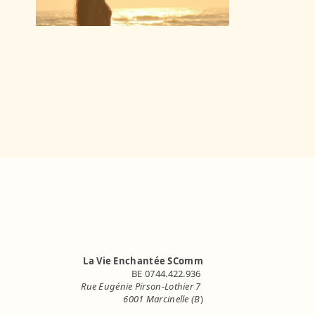
La Vie Enchantée SComm
BE 0744.422.936
Rue Eugénie Pirson-Lothier 7
6001 Marcinelle (B
)
info.lavieenchantee@gmail.com