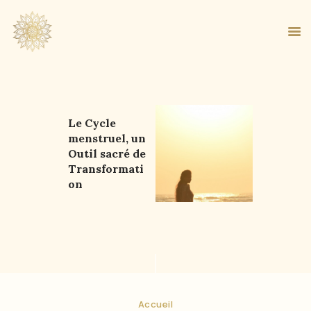
Le Cycle
ACCUEIL
menstruel, un
À PROPOS
Outil sacré de
MA MÉTHODE
Transformati
on
BOUTIQUE
BLOG
PANIER
Accueil