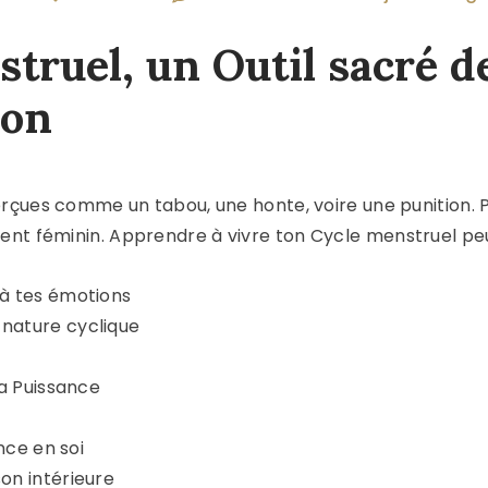
truel, un Outil sacré d
ion
erçues comme un tabou, une honte, voire une punition. 
nt féminin. Apprendre à vivre ton Cycle menstruel peu
 à tes émotions
nature cyclique
ta Puissance
nce en soi
on intérieure