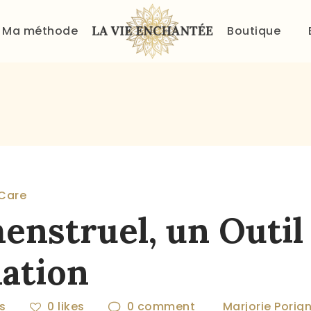
ACCUEIL
Ma méthode
Boutique
À PROPOS
MA MÉTHODE
BOUTIQUE
BLOG
PANIER
fCare
enstruel, un Outil
ation
s
0
likes
0
comment
Marjorie Porig