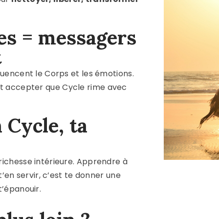
s = messagers
t
luencent le Corps et les émotions.
st accepter que C
ycle rime avec
 Cycle, ta
richesse intérieure. Apprendre à
t’en servir, c’est te donner une
t’épanouir.