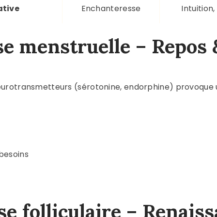
ative
Enchanteresse
Intuition
ase menstruelle – Repos
eurotransmetteurs (sérotonine, endorphine) provoque 
 besoins
se folliculaire – Renais