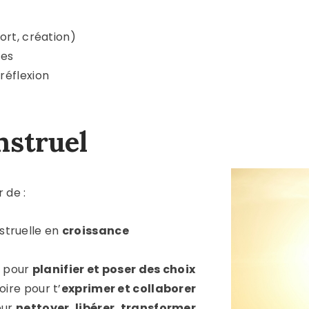
ort, création)
les
réflexion
nstruel
r de :
struelle en
croissance
re pour
planifier et poser des choix
oire pour t’
exprimer et collaborer
our
nettoyer, libérer, transformer