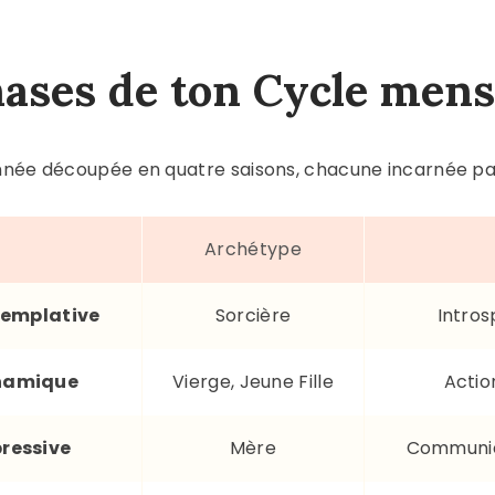
hases de ton Cycle mens
nnée découpée en q
uatre saisons
, chacune incarnée pa
Archétype
templative
Sorcière
Intros
ynamique
Vierge, Jeune Fille
Action
pressive
Mère
Communic