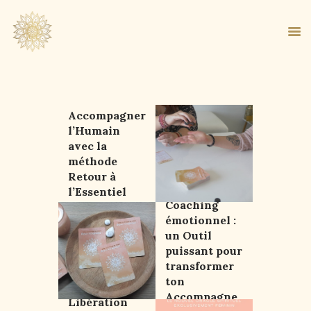
Accompagner
ACCUEIL
l’Humain
avec la
À PROPOS
méthode
MA MÉTHODE
Retour à
BOUTIQUE
Oracle et
l’Essentiel
Coaching
BLOG
émotionnel :
PANIER
un Outil
puissant pour
transformer
ton
Oracle de
Accompagne
Libération