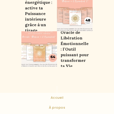
ment
énergétique :
active ta
Puissance
intérieure
grâce à un
tirage
Oracle de
libérateur
Libération
Émotionnelle
: l’Outil
puissant pour
transformer
ta Vie
Accueil
À propos