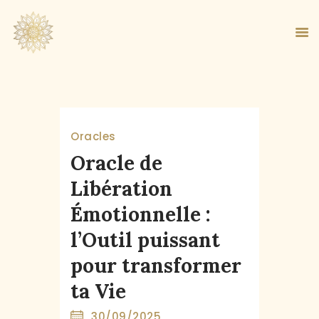
ACCUEIL
Oracles
À PROPOS
Oracle de
MA MÉTHODE
Libération
BOUTIQUE
Émotionnelle :
BLOG
PANIER
l’Outil puissant
pour transformer
ta Vie
30/09/2025