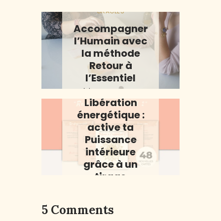
ORACLES
Accompagner
l’Humain avec
la méthode
Retour à
ORACLES
l’Essentiel
Oracle de
13/03/2026
Libération
énergétique :
active ta
Puissance
intérieure
grâce à un
tirage
libérateur
30/09/2025
5 Comments