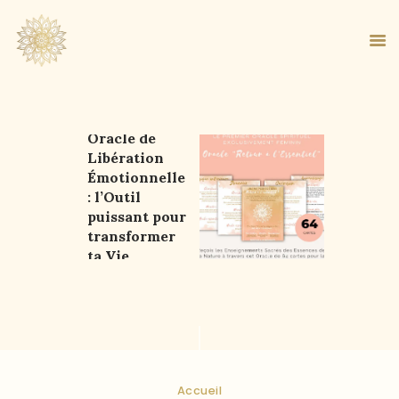
Oracle de
Libération
ACCUEIL
Émotionnelle
À PROPOS
: l’Outil
MA MÉTHODE
puissant pour
transformer
BOUTIQUE
ta Vie
BLOG
PANIER
Accueil