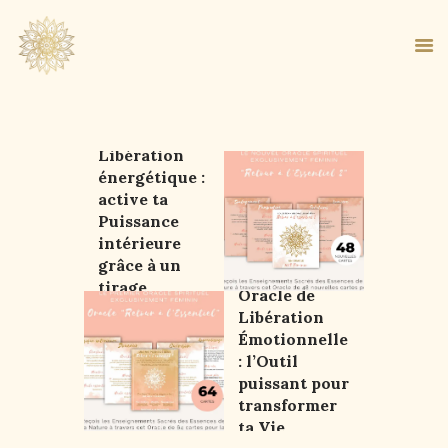
Oracle de
Libération
énergétique :
ACCUEIL
active ta
À PROPOS
Puissance
MA MÉTHODE
intérieure
grâce à un
BOUTIQUE
tirage
Oracle de
BLOG
libérateur
Libération
PANIER
Émotionnelle
: l’Outil
puissant pour
transformer
ta Vie