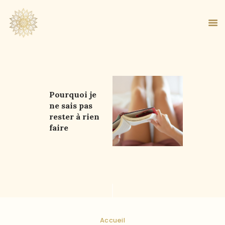
ACCUEIL
Pourquoi je
ne sais pas
À PROPOS
rester à rien
MA MÉTHODE
faire
BOUTIQUE
BLOG
PANIER
Accueil