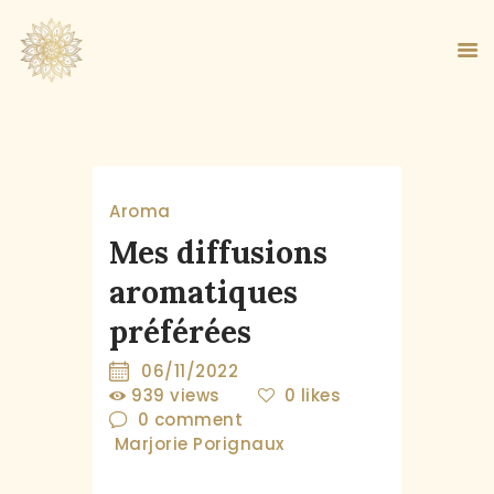
ACCUEIL
Aroma
À PROPOS
Mes diffusions
MA MÉTHODE
aromatiques
BOUTIQUE
préférées
BLOG
PANIER
06/11/2022
939
views
0
likes
0
comment
Marjorie Porignaux