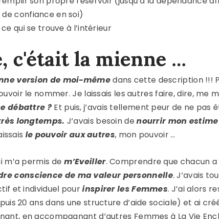
 remplir son propre réservoir (jusqu’à la dépendance aff
 de confiance en soi)
ce qui se trouve à l’intérieur
, c'était la mienne ...
enne version de moi-même
dans cette description !!!
uvoir le nommer. Je laissais les autres faire, dire, me
e débattre ?
Et puis, j’avais tellement peur de ne pas
 très longtemps.
J’avais besoin de
nourrir mon estime
laissais
le pouvoir aux autres
, mon pouvoir …
i m’a permis de
m’Eveiller
. Comprendre que chacun a u
dre conscience de ma valeur personnelle
. J’avais t
f et individuel pour
inspirer les Femmes
. J’ai alors r
depuis 20 ans dans une structure d’aide sociale) et ai c
nant, en accompagnant d’autres Femmes à La Vie Ench