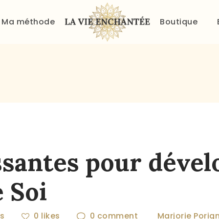
ACCUEIL
Ma méthode
Boutique
À PROPOS
MA MÉTHODE
BOUTIQUE
BLOG
PANIER
ssantes pour déve
e Soi
ws
0
likes
0
comment
Marjorie Porig