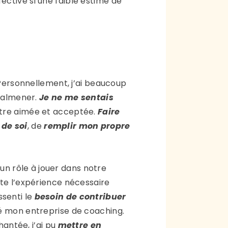
ective si une faible estime de
 Personnellement, j’ai beaucoup
 malmener.
Je ne me sentais
 être aimée et acceptée.
Faire
 de soi
, de
remplir mon propre
n rôle à jouer dans notre
oute l’expérience nécessaire
essenti le
besoin de contribuer
réé mon entreprise de coaching.
antée, j’ai pu
mettre en