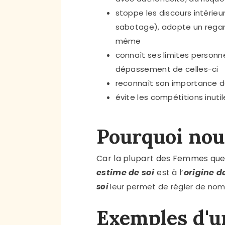
stoppe les discours intérieu
sabotage), adopte un regard
même
connaît ses limites personne
dépassement de celles-ci
reconnaît son importance da
évite les compétitions inuti
Pourquoi nour
Car la plupart des Femmes qu
estime de soi
est à l’
origine 
soi
leur permet de régler de nom
Exemples d'un