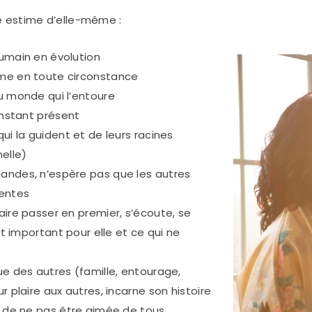
 estime d’elle-même :
umain en évolution
me en toute circonstance
u monde qui l’entoure
instant présent
ui la guident et de leurs racines
elle)
andes, n’espère pas que les autres
tentes
aire passer en premier, s’écoute, se
st important pour elle et ce qui ne
ue des autres (famille, entourage,
r plaire aux autres, incarne son histoire
e de ne pas être aimée de tous