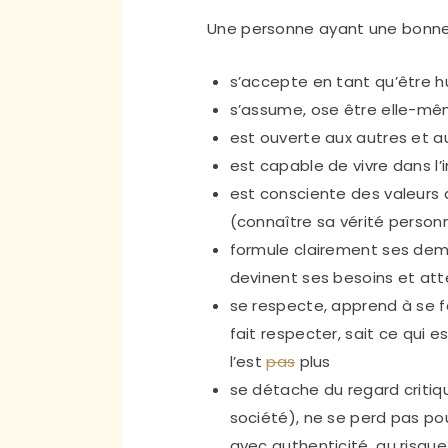
Une personne ayant une bonne
s’accepte en tant qu’être h
s’assume, ose être elle-mê
est ouverte aux autres et a
est capable de vivre dans l’
est consciente des valeurs q
(connaître sa vérité personn
formule clairement ses dem
devinent ses besoins et at
se respecte, apprend à se f
fait respecter, sait ce qui e
l’est
pas
plus
se détache du regard critiq
société), ne se perd pas pou
avec authenticité, au risqu