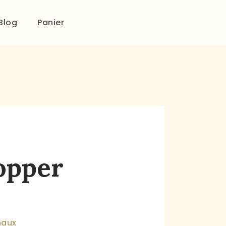
Blog
Panier
lopper
naux