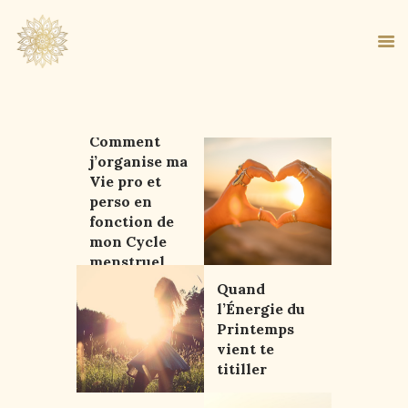
Comment
j’organise ma
ACCUEIL
Vie pro et
À PROPOS
perso en
MA MÉTHODE
fonction de
mon Cycle
BOUTIQUE
menstruel
BLOG
Quand
PANIER
l’Énergie du
Printemps
vient te
titiller