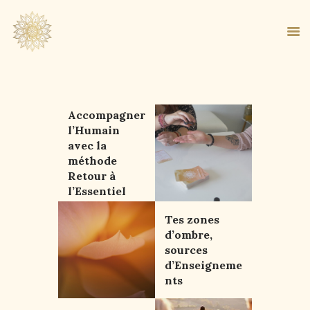
Accompagner
ACCUEIL
l’Humain
avec la
À PROPOS
méthode
MA MÉTHODE
Retour à
BOUTIQUE
l’Essentiel
BLOG
Tes zones
PANIER
d’ombre,
sources
d’Enseigneme
nts