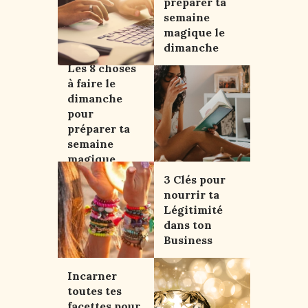
préparer ta
semaine
magique le
dimanche
Les 8 choses
à faire le
dimanche
pour
préparer ta
semaine
magique
3 Clés pour
nourrir ta
Légitimité
dans ton
Business
Incarner
toutes tes
facettes pour