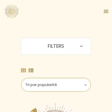
FILTERS
ACCUEIL
À PROPOS
MA MÉTHODE
BOUTIQUE
BLOG
PANIER