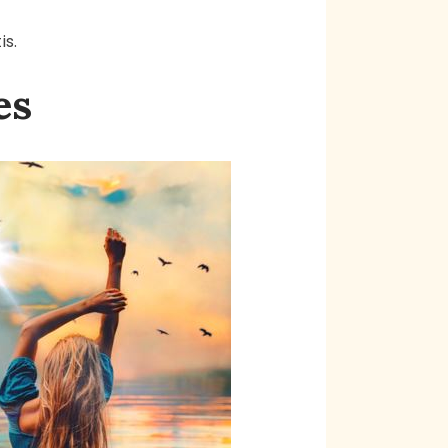
is.
es