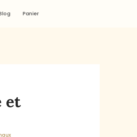
Blog
Panier
 et
gnaux