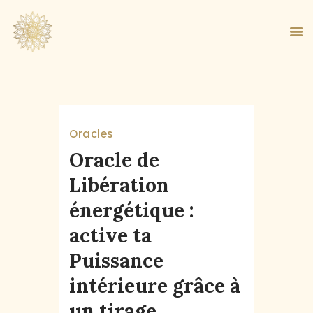
ACCUEIL
Oracles
À PROPOS
Oracle de
MA MÉTHODE
Libération
BOUTIQUE
énergétique :
BLOG
PANIER
active ta
Puissance
intérieure grâce à
un tirage