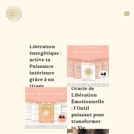
Oracle de
Libération
énergétique :
ACCUEIL
active ta
À PROPOS
Puissance
MA MÉTHODE
intérieure
grâce à un
BOUTIQUE
tirage
Oracle de
BLOG
libérateur
Libération
PANIER
Émotionnelle
: l’Outil
puissant pour
transformer
ta Vie