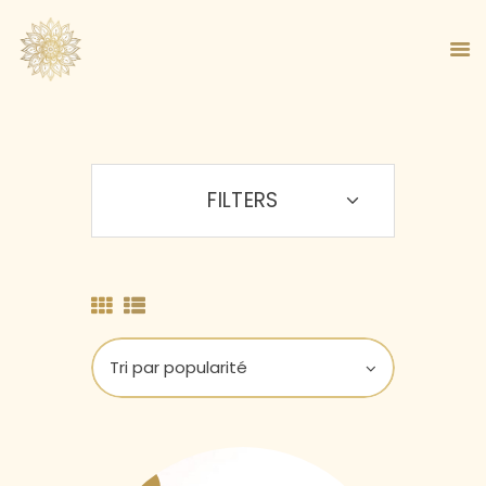
FILTERS
ACCUEIL
À PROPOS
MA MÉTHODE
BOUTIQUE
BLOG
PANIER