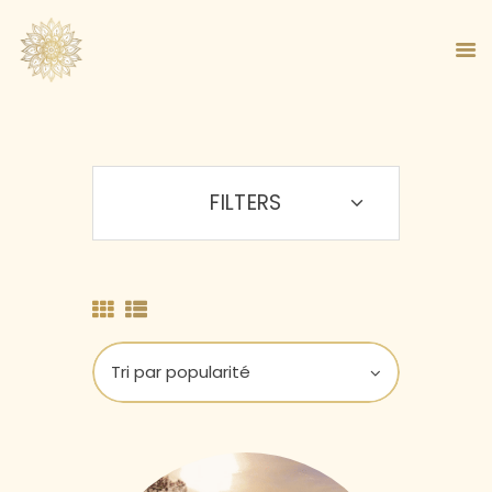
FILTERS
ACCUEIL
À PROPOS
MA MÉTHODE
BOUTIQUE
BLOG
PANIER