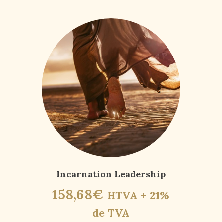
Incarnation Leadership
158
,
68
€
HTVA + 21%
de TVA