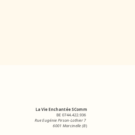
La Vie Enchantée SComm
BE 0744.422.936
Rue Eugénie Pirson-Lothier 7
6001 Marcinelle (B
)
info.lavieenchantee@gmail.com