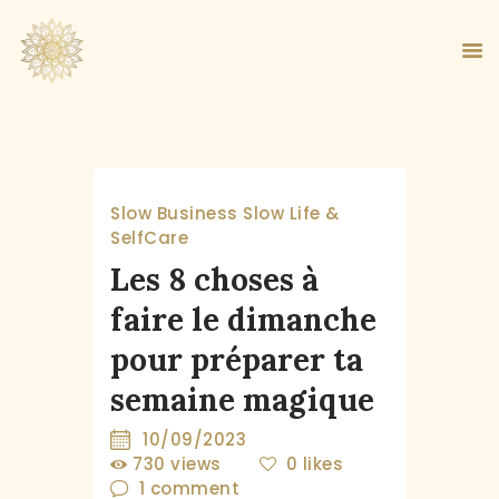
ACCUEIL
Slow Business
Slow Life &
À PROPOS
SelfCare
MA MÉTHODE
Les 8 choses à
BOUTIQUE
faire le dimanche
BLOG
pour préparer ta
PANIER
semaine magique
10/09/2023
730
views
0
likes
1
comment