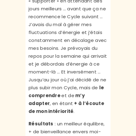
« supporter » en attendant des
jours meilleurs … avant que ça ne
recommence le Cycle suivant …
J’avais du mal à gérer mes
fluctuations d’énergie et j’étais
constamment en décalage avec
mes besoins. Je prévoyais du
repos pour la semaine qui arrivait
et je débordais d’énergie à ce
moment-là … Et inversément …
Jusqu’au jour où j’ai décidé de ne
plus subir mon Cycle, mais de
le
comprendre
et de
m’y
adapter
, en étant
+ à l’écoute
de mon intériorité
.
Résultats
: un meilleur équilibre,
+ de bienveillance envers moi-