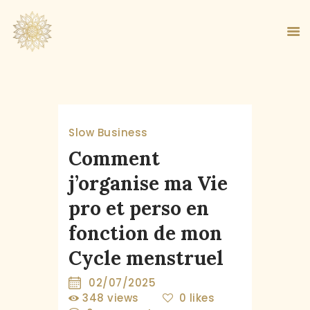
ACCUEIL
Slow Business
À PROPOS
Comment
MA MÉTHODE
j’organise ma Vie
BOUTIQUE
pro et perso en
BLOG
PANIER
fonction de mon
Cycle menstruel
02/07/2025
348
views
0
likes