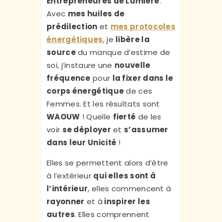
Entrepreneures de Lumière
.
Avec
mes huiles de
prédilection
et
mes protocoles
énergétiques
, je
libère la
source
du manque d’estime de
soi, j’instaure une
nouvelle
fréquence
pour
la fixer dans le
corps énergétique
de ces
Femmes. Et les résultats sont
WAOUW
! Quelle
fierté
de les
voir
se déployer
et
s’assumer
dans leur Unicité
!
Elles se permettent alors d’être
à l’extérieur
qui elles sont à
l’intérieur
, elles commencent à
rayonner
et à
inspirer les
autres
. Elles comprennent