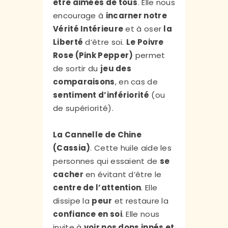
être aimées de tous
. Elle nous
encourage à
incarner notre
Vérité Intérieure
et à oser
la
Liberté
d’être soi.
Le Poivre
Rose (Pink Pepper)
permet
de sortir du
jeu des
comparaisons
, en cas de
sentiment d’infériorité
(ou
de supériorité).
La Cannelle de Chine
(Cassia)
.
Cette huile aide les
personnes qui essaient de
se
cacher
en évitant d’être le
centre de l’attention
. Elle
dissipe la
peur
et restaure la
confiance en soi
. Elle nous
invite à
voir nos dons innés et