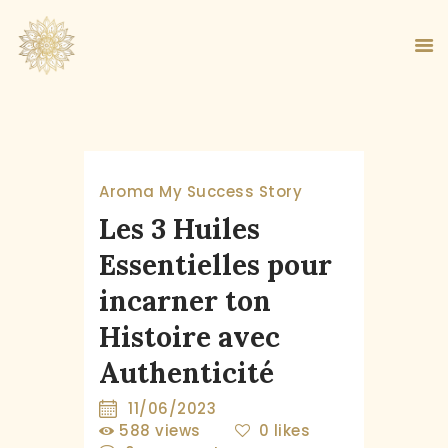
ACCUEIL
Aroma
My Success Story
À PROPOS
Les 3 Huiles
MA MÉTHODE
Essentielles pour
BOUTIQUE
incarner ton
BLOG
PANIER
Histoire avec
Authenticité
11/06/2023
588
views
0
likes