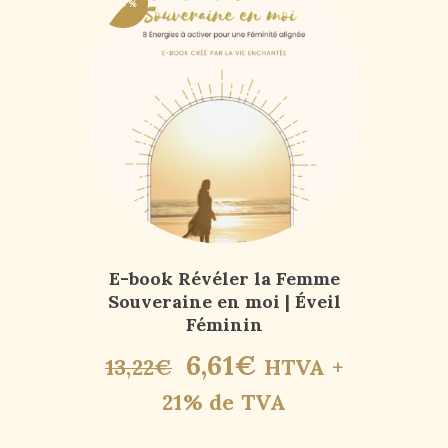
-50%
E-book Révéler la Femme
Souveraine en moi | Éveil
Féminin
6
,
61
€
13
,
22
€
HTVA +
21% de TVA