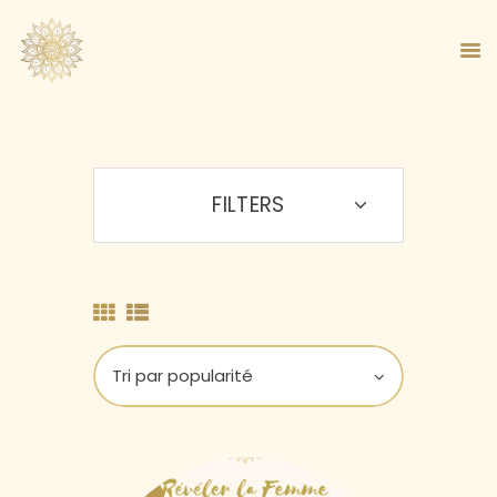
FILTERS
ACCUEIL
À PROPOS
MA MÉTHODE
BOUTIQUE
BLOG
PANIER