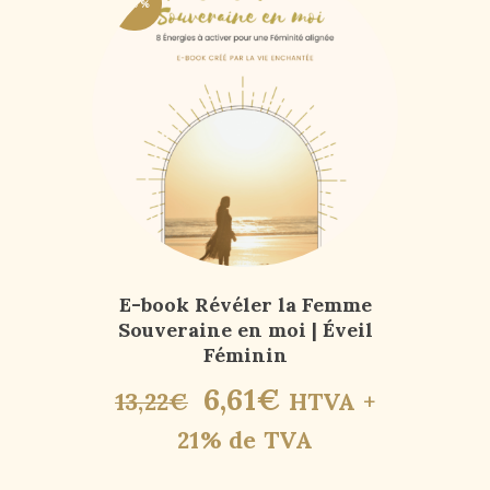
-50%
E-book Révéler la Femme
Souveraine en moi | Éveil
Féminin
6
,
61
€
13
,
22
€
HTVA +
21% de TVA