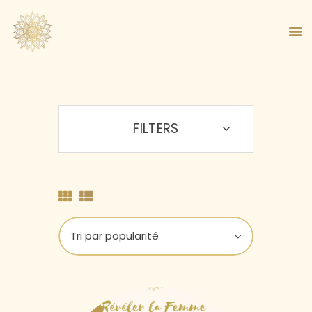
FILTERS
ACCUEIL
À PROPOS
MA MÉTHODE
BOUTIQUE
BLOG
PANIER