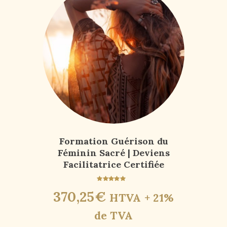
Formation Guérison du
Féminin Sacré | Deviens
Facilitatrice Certifiée
Note
370
,
25
€
HTVA + 21%
5.00
sur 5
de TVA