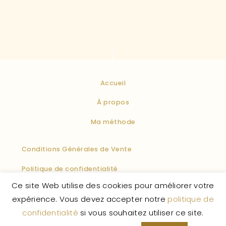
Accueil
À propos
Ma méthode
Conditions Générales de Vente
Politique de confidentialité
Ce site Web utilise des cookies pour améliorer votre
Politique des cookies
Mentions légales
F.A.Q
expérience. Vous devez accepter notre
politique de
confidentialité
si vous souhaitez utiliser ce site.
La Vie Enchantée
© 2026 – Tous droits réservés.