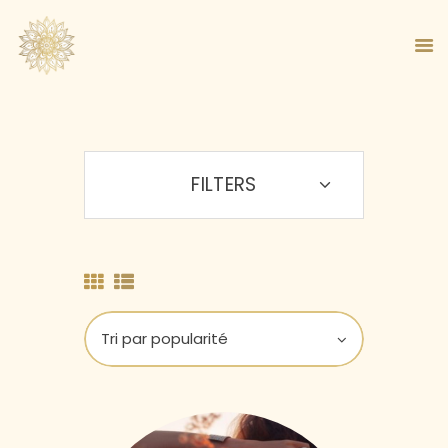
FILTERS
ACCUEIL
À PROPOS
MA MÉTHODE
BOUTIQUE
BLOG
PANIER