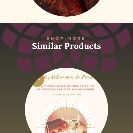
SHOP MORE
Similar Products
-50%
Recettes Alchimiques
6
,
62
€
13
,
23
€
HTVA + 21% de TVA