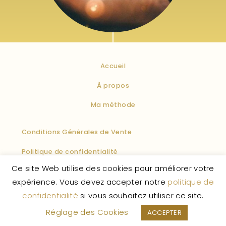
Accueil
À propos
Ma méthode
Conditions Générales de Vente
Politique de confidentialité
Ce site Web utilise des cookies pour améliorer votre
Politique des cookies
Mentions légales
F.A.Q
expérience. Vous devez accepter notre
politique de
confidentialité
si vous souhaitez utiliser ce site.
La Vie Enchantée
© 2026 – Tous droits réservés.
Réglage des Cookies
ACCEPTER