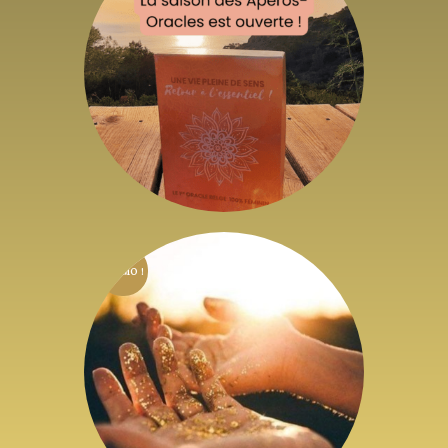
Apéros-Oracles
28
,
93
€
HTVA + 21% de TVA
PROMO !
Protocoles de Soins
énergétiques
19
,
83
€
–
89
,
25
€
HTVA + 21% de
TVA