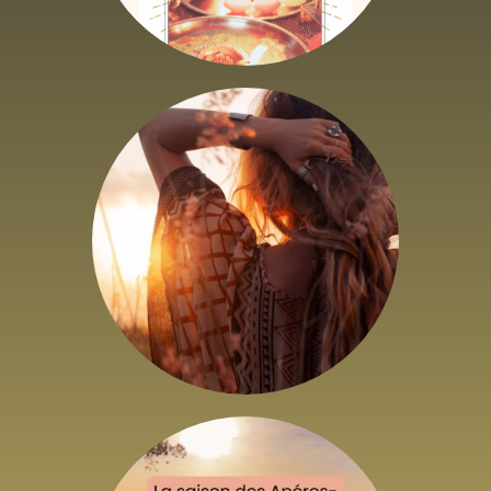
Soin énergétique
privé
79
,
34
€
HTVA + 21% de TVA