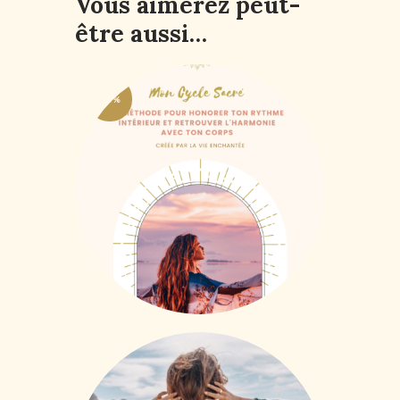
Vous aimerez peut-
être aussi…
-67%
E-book + MasterClass
Mon Cycle Sacré |
Voyage au coeur du
Cycle féminin
6
,
61
€
19
,
87
€
HTVA + 21% de TVA
Formation Libération
émotionnelle