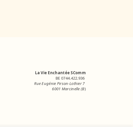
La Vie Enchantée SComm
BE 0744.422.936
Rue Eugénie Pirson-Lothier 7
6001 Marcinelle (B
)
info.lavieenchantee@gmail.com