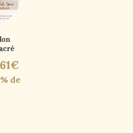
Mon
acré
61
€
1% de